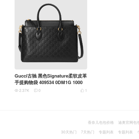
Gucci古驰 黑色Signature柔软皮革
手提购物袋 409534 0DM1G 1000
2.37K
0
1



香奈儿包包价格
迪奥官网包
30天热门
7天热门
专题列表
专题列表