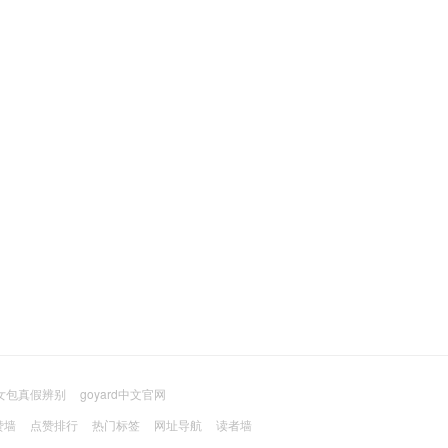
ci女包真假辨别
goyard中文官网
赞墙
点赞排行
热门标签
网址导航
读者墙