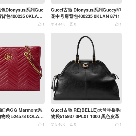
黑色Dionysus系列Guc
Gucci古驰 Dionysus系列Guccy印
包400235 0KLAN
花中号肩背包400235 0KLAN 8711
1
4.44K
0
1




褐红色GG Marmont系
Gucci古驰 RE(BELLE)大号手提购
 524578 0OLAT
物袋515937 0PL0T 1000 黑色皮革
1
5.46K
0
1



