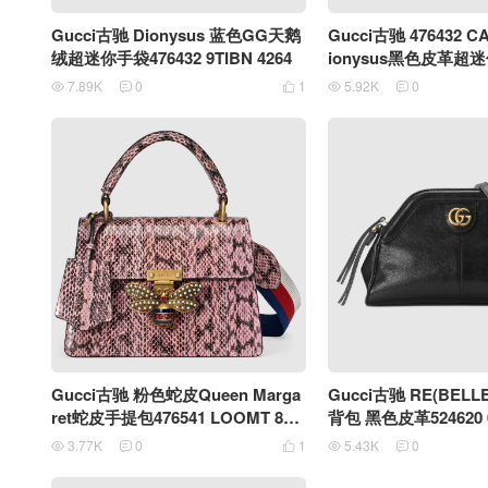
Gucci古驰 Dionysus 蓝色GG天鹅
Gucci古驰 476432 C
绒超迷你手袋476432 9TIBN 4264
ionysus黑色皮革超
7.89K
0
1
5.92K
0





Gucci古驰 粉色蛇皮Queen Marga
Gucci古驰 RE(BEL
ret蛇皮手提包476541 LOOMT 800
背包 黑色皮革524620 0
8
3.77K
0
1
5.43K
0




