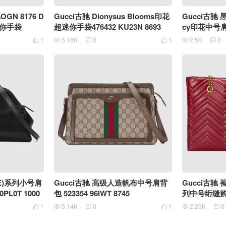
AOGN 8176 D
Gucci古驰 Dionysus Blooms印花
Gucci古驰 
迷你手袋
超迷你手袋476432 KU23N 8693
cy印花中号肩背
1055
1
5.18K
0
1
2.5K
0






LE)系列小号肩
Gucci古驰 高级人造帆布中号肩背
Gucci古驰 
PL0T 1000
包 523354 96IWT 8745
列中号绗缝购物袋
6438
1
5.14K
0
1
2.29K
0





