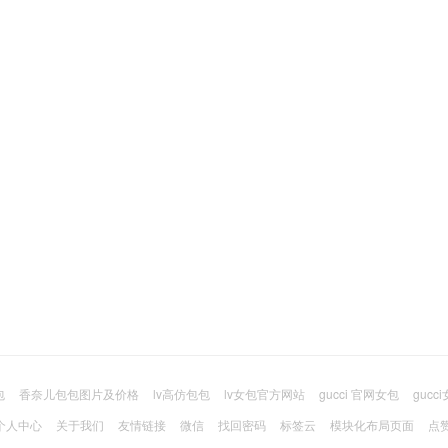
包
香奈儿包包图片及价格
lv高仿包包
lv女包官方网站
gucci 官网女包
guc
个人中心
关于我们
友情链接
微信
找回密码
标签云
模块化布局页面
点