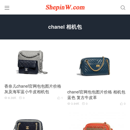


chanel 相机包
香奈儿chanel官网包包图片价格
灰及海军蓝小牛皮相机包
chanel官网包包图片价格 相机包
蓝色 复古牛皮革
8.36K
0
1



3.94K
0
0


