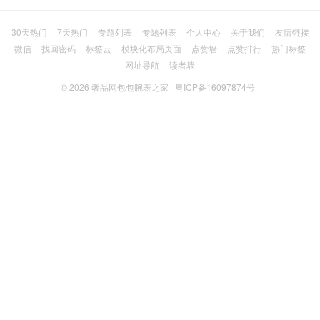
30天热门
7天热门
专题列表
专题列表
个人中心
关于我们
友情链接
微信
找回密码
标签云
模块化布局页面
点赞墙
点赞排行
热门标签
网址导航
读者墙
© 2026
奢品网包包腕表之家
粤ICP备16097874号