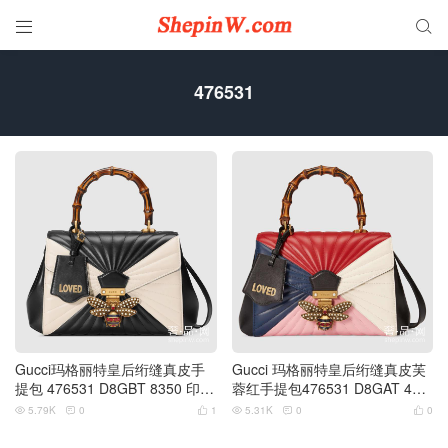


476531
Gucci玛格丽特皇后绗缝真皮手
Gucci 玛格丽特皇后绗缝真皮芙
提包 476531 D8GBT 8350 印“L
蓉红手提包476531 D8GAT 419
oved”
7
5.79K
0
1
5.31K
0
0





