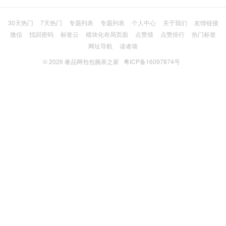
30天热门
7天热门
专题列表
专题列表
个人中心
关于我们
友情链接
微信
找回密码
标签云
模块化布局页面
点赞墙
点赞排行
热门标签
网址导航
读者墙
© 2026
奢品网包包腕表之家
粤ICP备16097874号