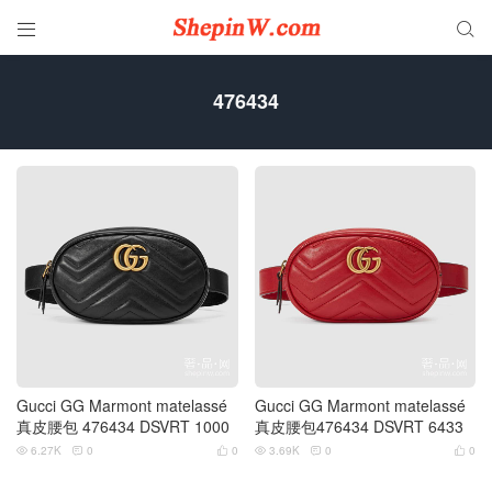


476434
Gucci GG Marmont matelassé
Gucci GG Marmont matelassé
真皮腰包 476434 DSVRT 1000
真皮腰包476434 DSVRT 6433
6.27K
0
0
3.69K
0
0





