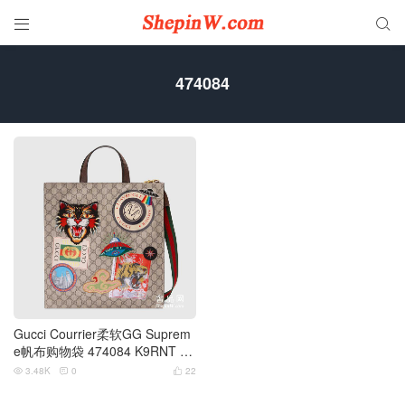


474084
Gucci Courrier柔软GG Suprem
e帆布购物袋 474084 K9RNT 89
67
3.48K
0
22


