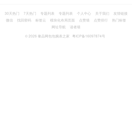
30天热门
7天热门
专题列表
专题列表
个人中心
关于我们
友情链接
微信
找回密码
标签云
模块化布局页面
点赞墙
点赞排行
热门标签
网址导航
读者墙
© 2026
奢品网包包腕表之家
粤ICP备16097874号