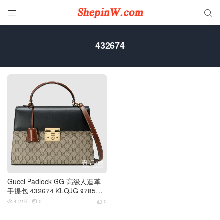


432674
Gucci Padlock GG 高级人造革
手提包 432674 KLQJG 9785中
号
4.21K
0
0


