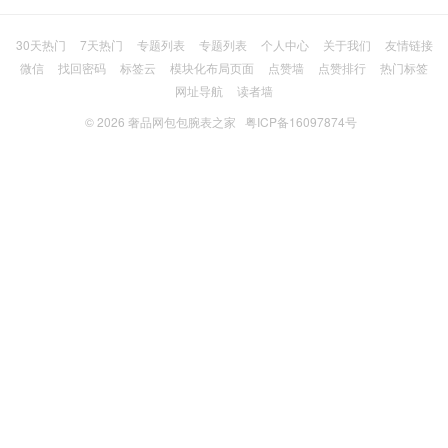
30天热门
7天热门
专题列表
专题列表
个人中心
关于我们
友情链接
微信
找回密码
标签云
模块化布局页面
点赞墙
点赞排行
热门标签
网址导航
读者墙
© 2026
奢品网包包腕表之家
粤ICP备16097874号