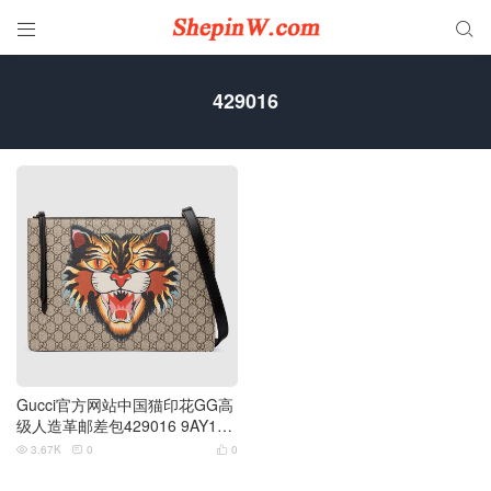


429016
Gucci官方网站中国猫印花GG高
级人造革邮差包429016 9AY1T
8666
3.67K
0
0


