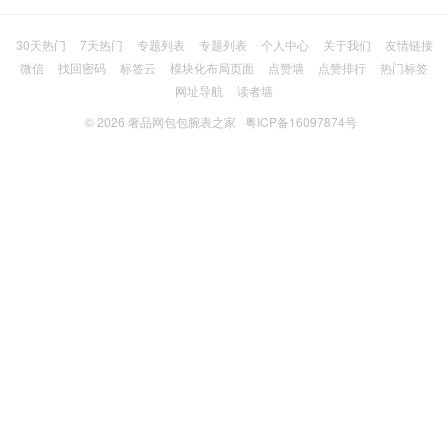
30天热门
7天热门
专题列表
专题列表
个人中心
关于我们
友情链接
微信
找回密码
标签云
模块化布局页面
点赞墙
点赞排行
热门标签
网址导航
读者墙
© 2026
奢品网包包腕表之家
粤ICP备16097874号