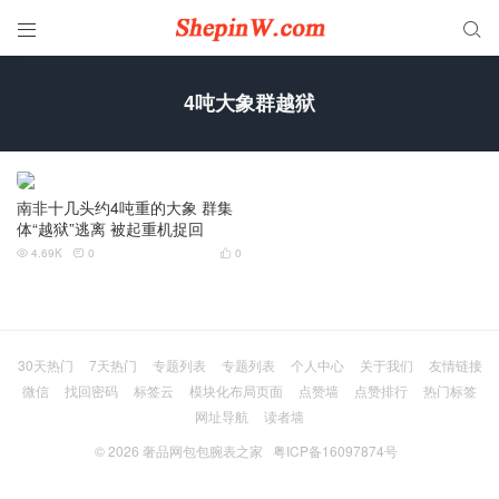


4吨大象群越狱
南非十几头约4吨重的大象 群集
体“越狱”逃离 被起重机捉回
4.69K
0
0



30天热门
7天热门
专题列表
专题列表
个人中心
关于我们
友情链接
微信
找回密码
标签云
模块化布局页面
点赞墙
点赞排行
热门标签
网址导航
读者墙
© 2026
奢品网包包腕表之家
粤ICP备16097874号