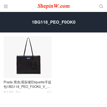


1BG118_PEO_F0OK0
Prada 黑色/星际紫Etiquette手提
包1BG118_PEO_F0OK0_V_O
OO
4.42K
0
1


