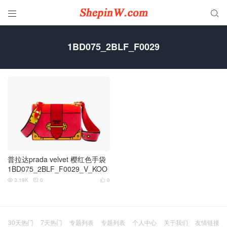


1BD075_2BLF_F0029
普拉达prada velvet 樱红色手袋
1BD075_2BLF_F0029_V_KOO
3.19K
0
0



30天热门
7天热门
专题列表
专题列表
个人中心
关于我们
友情链接