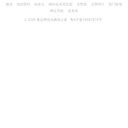
微信
找回密码
标签云
模块化布局页面
点赞墙
点赞排行
热门标签
网址导航
读者墙
© 2026
奢品网包包腕表之家
粤ICP备16097874号