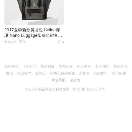
2017夏季新款笑脸包 Celine赛
琳 Nano Luggage烟灰色鳄鱼皮
肩背包
5.24K
0
2



30天热门
7天热门
专题列表
专题列表
个人中心
关于我们
友情链接
微信
找回密码
标签云
模块化布局页面
点赞墙
点赞排行
热门标签
网址导航
读者墙
© 2026
奢品网包包腕表之家
粤ICP备16097874号