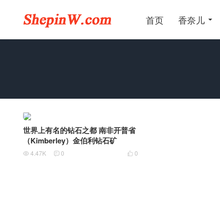
首页
香奈儿
世界上有名的钻石之都 南非开普省
（Kimberley）金伯利钻石矿
4.47K
0
0


