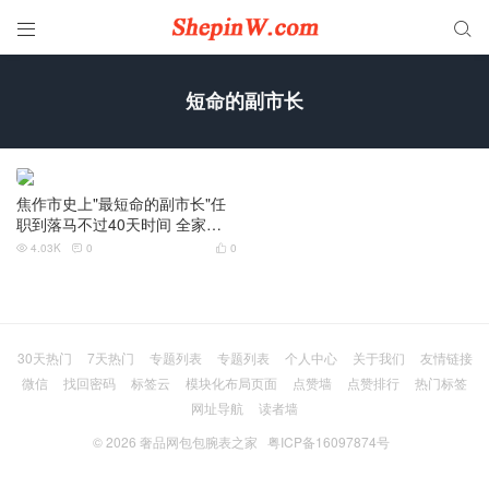


短命的副市长
焦作市史上"最短命的副市长"任
职到落马不过40天时间 全家被
查
4.03K
0
0



30天热门
7天热门
专题列表
专题列表
个人中心
关于我们
友情链接
微信
找回密码
标签云
模块化布局页面
点赞墙
点赞排行
热门标签
网址导航
读者墙
© 2026
奢品网包包腕表之家
粤ICP备16097874号