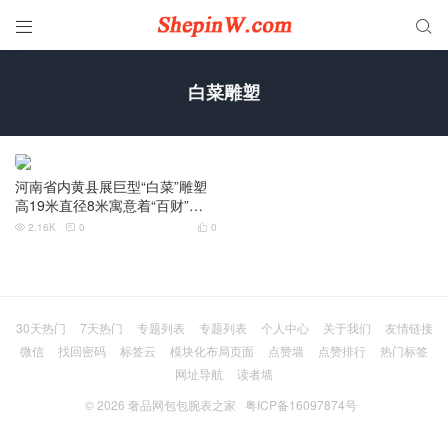


白菜雕塑
河南省内黄县展巨型“白菜”雕塑
高19米直径8米寓意着“百财”造
型逼真
2.16K
0
0



30天热门
7天热门
专题列表
专题列表
个人中心
关于我们
友情链接
微信
找回密码
标签云
模块化布局页面
点赞墙
点赞排行
热门标签
网址导航
读者墙
© 2026
奢品网包包腕表之家
粤ICP备16097874号