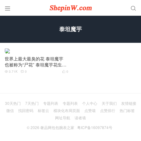


泰坦魔芋
世界上最大最臭的花 泰坦魔芋
也被称为“尸花” 泰坦魔芋花生长
高2.9米
3.71K
0
0



30天热门
7天热门
专题列表
专题列表
个人中心
关于我们
友情链接
微信
找回密码
标签云
模块化布局页面
点赞墙
点赞排行
热门标签
网址导航
读者墙
© 2026
奢品网包包腕表之家
粤ICP备16097874号