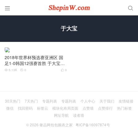


于大宝
2018年世界杯预选赛亚洲区 国
足1-0韩国12强赛首胜 于大宝进
球
5.13K
0
0



30天热门
7天热门
专题列表
专题列表
个人中心
关于我们
友情链接
微信
找回密码
标签云
模块化布局页面
点赞墙
点赞排行
热门标签
网址导航
读者墙
© 2026
奢品网包包腕表之家
粤ICP备16097874号