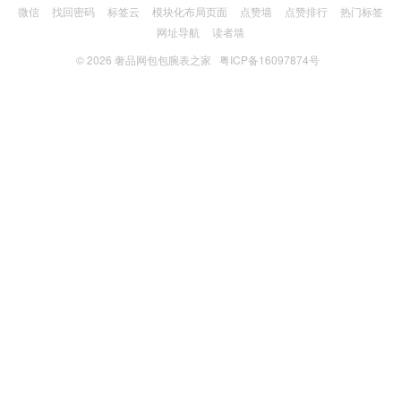
微信
找回密码
标签云
模块化布局页面
点赞墙
点赞排行
热门标签
网址导航
读者墙
© 2026
奢品网包包腕表之家
粤ICP备16097874号