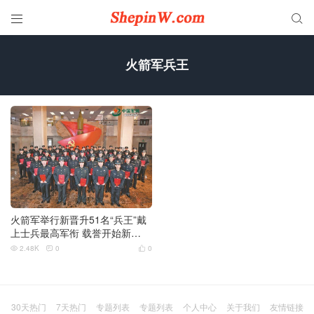


火箭军兵王
火箭军举行新晋升51名“兵王”戴
上士兵最高军衔 载誉开始新
的“砺剑突击”
2.48K
0
0



30天热门
7天热门
专题列表
专题列表
个人中心
关于我们
友情链接