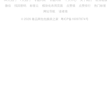
微信
找回密码
标签云
模块化布局页面
点赞墙
点赞排行
热门标签
网址导航
读者墙
© 2026
奢品网包包腕表之家
粤ICP备16097874号