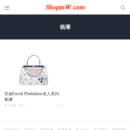


杨澜
芬迪Fendi Peekaboo名人系列 -
杨澜
2.45K
0
3



30天热门
7天热门
专题列表
专题列表
个人中心
关于我们
友情链接