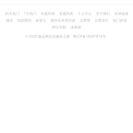
30天热门
7天热门
专题列表
专题列表
个人中心
关于我们
友情链接
微信
找回密码
标签云
模块化布局页面
点赞墙
点赞排行
热门标签
网址导航
读者墙
© 2026
奢品网包包腕表之家
粤ICP备16097874号