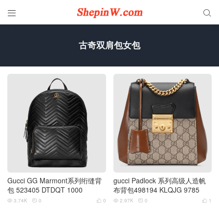


古奇双肩包女包
Gucci GG Marmont系列绗缝背
gucci Padlock 系列高级人造帆
包 523405 DTDQT 1000
布背包498194 KLQJG 9785
3.74K
0
0
2.97K
0
1





